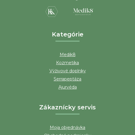
i
e
Kategórie
Medik8
Kozmetika
Výživové doplnky
Serrapeptáza
Ajurvéda
Zákaznícky servis
Moja objednávka