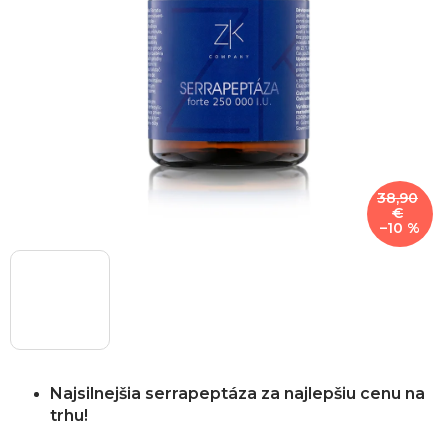
38,90
€
–10 %
Najsilnejšia serrapeptáza za najlepšiu cenu na
trhu!