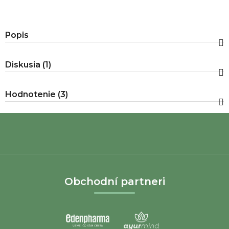
Popis
Diskusia (1)
Hodnotenie (3)
Z
á
Obchodní partneri
p
ä
t