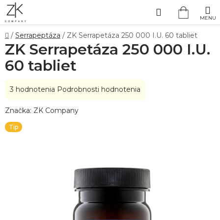
Prejsť
Hľadať
na
NÁKUP
obsah
Domov
/
Serrapeptáza
/
ZK Serrapetáza 250 000 I.U. 60 tabliet
KOŠÍK
ZK Serrapetáza 250 000 I.U.
60 tabliet
Priemerné
3 hodnotenia
Podrobnosti hodnotenia
hodnotenie
Značka:
ZK Company
produktu
je
Tip
5,0
z
5
hviezdičiek.