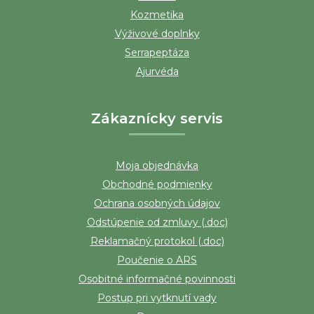
Kozmetika
Výživové doplnky
Serrapeptáza
Ajurvéda
Zákaznícky servis
Moja objednávka
Obchodné podmienky
Ochrana osobných údajov
Odstúpenie od zmluvy (.doc)
Reklamačný protokol (.doc)
Poučenie o ARS
Osobitné informačné povinnosti
Postup pri vytknutí vady