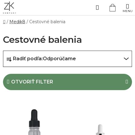
Prejsť
Hľadať
na
NÁKUP
obsah
Domov
/
Medik8
/
Cestovné balenia
KOŠÍK
Cestovné balenia
R
Radiť podľa:
Odporúčame
a
d
e
OTVORIŤ FILTER
n
i
V
e
ý
p
p
r
i