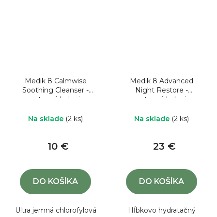
Medik 8 Calmwise
Medik 8 Advanced
Soothing Cleanser -
Night Restore -
cestovné balenie
cestovné balenie
Na sklade
(2 ks)
Na sklade
(2 ks)
10 €
23 €
DO KOŠÍKA
DO KOŠÍKA
Ultra jemná chlorofylová
Hĺbkovo hydratačný