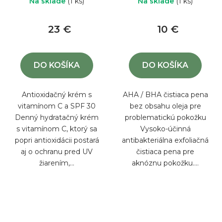
Na sklade
(1 ks)
Na sklade
(1 ks)
23 €
10 €
DO KOŠÍKA
DO KOŠÍKA
Antioxidačný krém s
AHA / BHA čistiaca pena
vitamínom C a SPF 30
bez obsahu oleja pre
Denný hydratačný krém
problematickú pokožku
s vitamínom C, ktorý sa
Vysoko-účinná
popri antioxidácii postará
antibakteriálna exfoliačná
aj o ochranu pred UV
čistiaca pena pre
žiarením,...
aknóznu pokožku....