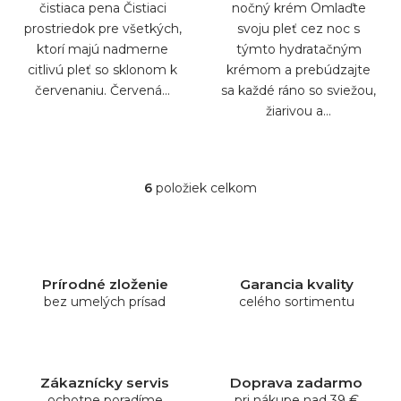
čistiaca pena Čistiaci
nočný krém Omlaďte
prostriedok pre všetkých,
svoju pleť cez noc s
ktorí majú nadmerne
týmto hydratačným
citlivú pleť so sklonom k
krémom a prebúdzajte
červenaniu. Červená...
sa každé ráno so sviežou,
žiarivou a...
6
položiek celkom
O
v
l
á
d
Prírodné zloženie
Garancia kvality
a
bez umelých prísad
celého sortimentu
c
i
e
p
Zákaznícky servis
Doprava zadarmo
r
ochotne poradíme
pri nákupe nad 39 €