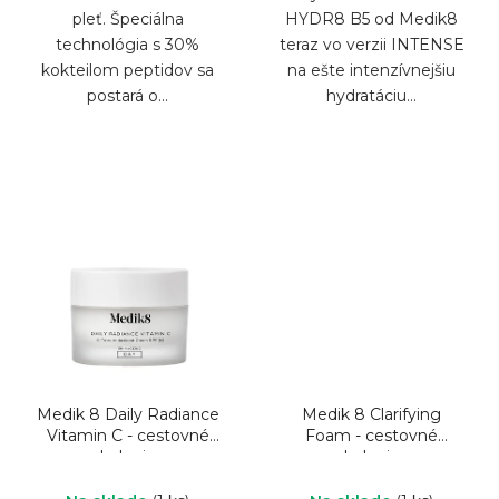
pleť. Špeciálna
HYDR8 B5 od Medik8
technológia s 30%
teraz vo verzii INTENSE
kokteilom peptidov sa
na ešte intenzívnejšiu
postará o...
hydratáciu...
Medik 8 Daily Radiance
Medik 8 Clarifying
Vitamin C - cestovné
Foam - cestovné
balenie
balenie