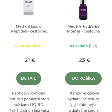
o
s
d
p
u
r
k
o
Medik 8 Liquid
Medik 8 Hydr8 B5
t
d
Peptides - cestovné
Intense - cestovné
balenie
balenie
o
u
v
k
Na objednávku
Na sklade
(1 ks)
t
21 €
23 €
o
v
DETAIL
DO KOŠÍKA
Peptidový komplex
Intenzívne gélové
Sérum s peptidmi proti
hydratačné sérum
vráskam LIQUID
Najobľúbenejšie
PEPTIDES omladí vašu
hydratačné sérum