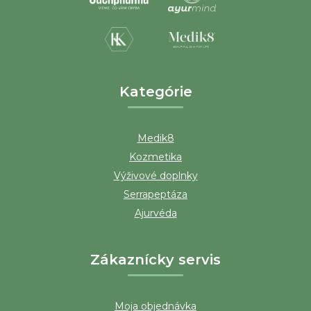
t
i
e
Kategórie
Medik8
Kozmetika
Výživové doplnky
Serrapeptáza
Ajurvéda
Zákaznícky servis
Moja objednávka