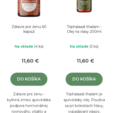
o
s
d
p
u
r
k
o
Zdravie pre ženu 60
Triphalaadi thailam -
t
d
kapsúl
Olej na vlasy 200ml
o
u
v
k
Na sklade
(4 ks)
Na sklade
(3 ks)
t
11,60 €
11,60 €
o
v
DO KOŠÍKA
DO KOŠÍKA
Zdravie pre ženu -
Triphalaadi thailam je
bylinná zmes: ajurvédska
ajurvédsky olej. Používa
podpora hormonálnej
sa pri bolestiach hlavy,
rovnováhy, vitality a
vypadávaní vlasov,