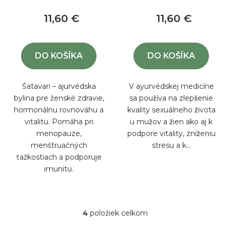
11,60 €
11,60 €
DO KOŠÍKA
DO KOŠÍKA
Šatavari – ajurvédska
V ayurvédskej medicíne
bylina pre ženské zdravie,
sa používa na zlepšenie
hormonálnu rovnováhu a
kvality sexuálneho života
vitalitu. Pomáha pri
u mužov a žien ako aj k
menopauze,
podpore vitality, zníženiu
menštruačných
stresu a k...
ťažkostiach a podporuje
imunitu.
4
položiek celkom
O
v