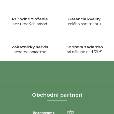
l
á
d
Prírodné zloženie
Garancia kvality
a
bez umelých prísad
celého sortimentu
c
i
e
p
Zákaznícky servis
Doprava zadarmo
r
ochotne poradíme
pri nákupe nad 39 €
v
k
y
v
ý
Z
p
i
á
Obchodní partneri
s
p
u
ä