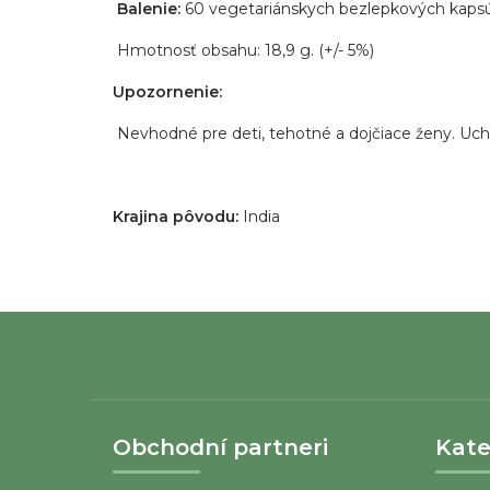
Balenie:
60 vegetariánskych bezlepkových kapsú
Hmotnosť obsahu: 18,9 g. (+/- 5%)
Upozornenie:
Nevhodné pre deti, tehotné a dojčiace ženy. Uc
Krajina pôvodu:
India
Z
á
p
ä
Obchodní partneri
Kate
t