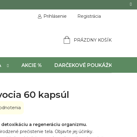
Prihlásenie
Registrácia
PRÁZDNY KOŠÍK
NÁKUPNÝ
KOŠÍK
A
AKCIE %
DARČEKOVÉ POUKÁŽKY
ovocia 60 kapsúl
odnotenia
 detoxikáciu a regeneráciu organizmu.
rodzené prečistenie tela. Objavte jej účinky.