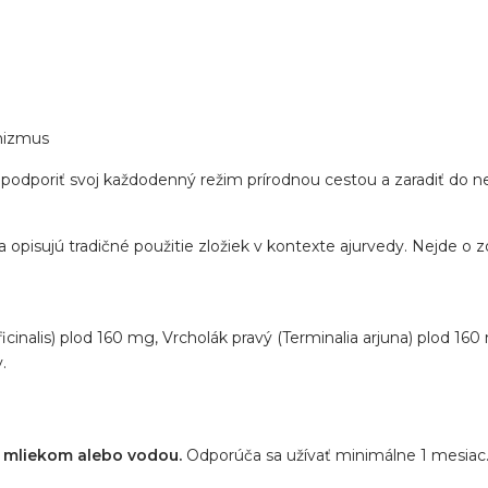
anizmus
e podporiť svoj každodenný režim prírodnou cestou a zaradiť do 
a opisujú tradičné použitie zložiek v kontexte ajurvedy. Nejde o z
icinalis) plod 160 mg, Vrcholák pravý (Terminalia arjuna) plod 16
.
r mliekom alebo vodou.
Odporúča sa užívať minimálne 1 mesiac