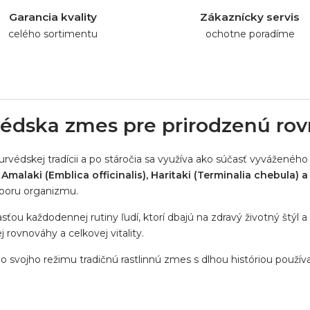
Garancia kvality
Zákaznícky servis
celého sortimentu
ochotne poradíme
rvédska zmes pre prirodzenú rov
jurvédskej tradícii a po stáročia sa využíva ako súčasť vyvážené
–
Amalaki (Emblica officinalis), Haritaki (Terminalia chebula) a 
dporu organizmu.
ou každodennej rutiny ľudí, ktorí dbajú na zdravý životný štýl a p
j rovnováhy a celkovej vitality.
o svojho režimu tradičnú rastlinnú zmes s dlhou históriou používa