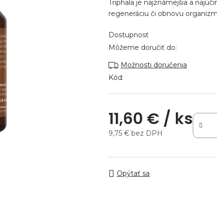
Triphala je najznámejšia a najúč
z
regeneráciu či obnovu organizm
5
hviezdičiek.
Dostupnosť
Môžeme doručiť do:
Možnosti doručenia
Kód:
11,60 €
/ ks
9,75 € bez DPH
Jednotková cena:
Opýtať sa