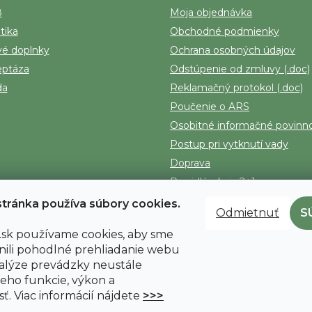
8
Moja objednávka
tika
Obchodné podmienky
vé doplnky
Ochrana osobných údajov
eptáza
Odstúpenie od zmluvy (.doc)
da
Reklamačný protokol (.doc)
Poučenie o ARS
Osobitné informačné povinno
Postup pri vytknutí vady
Doprava
Pravidlá: akcia 2+1
Kontakt
tránka používa súbory cookies.
Odmietnuť
S
sk používame cookies, aby sme
ili pohodlné prehliadanie webu
alýze prevádzky neustále
jeho funkcie, výkon a
ť. Viac informácií nájdete
>>>