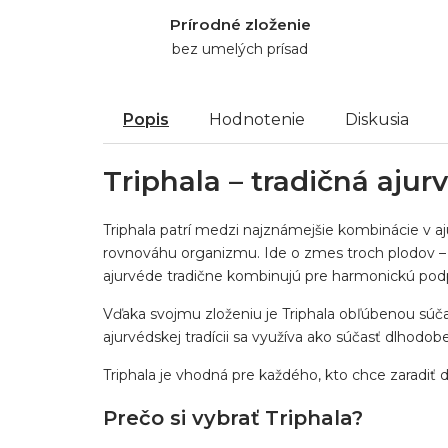
Prírodné zloženie
bez umelých prísad
Popis
Hodnotenie
Diskusia
Triphala – tradičná aju
Triphala patrí medzi najznámejšie kombinácie v a
rovnováhu organizmu. Ide o zmes troch plodov 
ajurvéde tradične kombinujú pre harmonickú po
Vďaka svojmu zloženiu je Triphala obľúbenou súčasť
ajurvédskej tradícii sa využíva ako súčasť dlhodobe
Triphala je vhodná pre každého, kto chce zaradiť d
Prečo si vybrať Triphala?