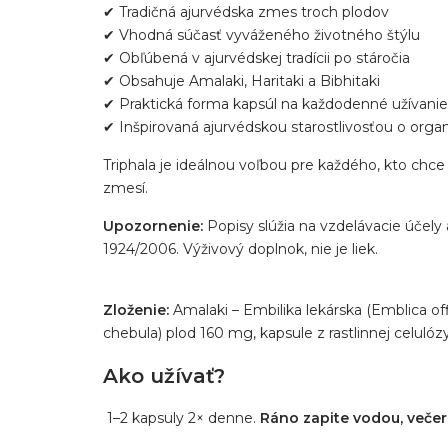
✔ Tradičná ajurvédska zmes troch plodov
✔ Vhodná súčasť vyváženého životného štýlu
✔ Obľúbená v ajurvédskej tradícii po stáročia
✔ Obsahuje Amalaki, Haritaki a Bibhitaki
✔ Praktická forma kapsúl na každodenné užívanie
✔ Inšpirovaná ajurvédskou starostlivosťou o org
Triphala je ideálnou voľbou pre každého, kto chc
zmesí.
Upozornenie:
Popisy slúžia na vzdelávacie účely 
1924/2006. Výživový doplnok, nie je liek.
Zloženie:
Amalaki – Embilika lekárska (Emblica off
chebula) plod 160 mg, kapsule z rastlinnej celulózy
Ako užívať?
1–2 kapsuly 2× denne.
Ráno zapite vodou, veče