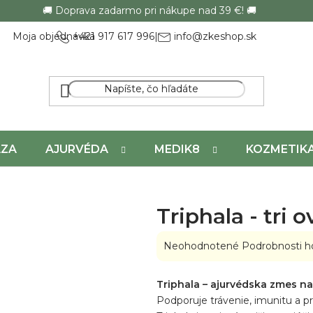
🚚 Doprava zadarmo pri nákupe nad 39 €! 🚚
Moja objednávka
+421 917 617 996
|
info@zkeshop.sk
ÁZA
AJURVÉDA
MEDIK8
KOZMETIK
Triphala - tri 
Priemerné
Neohodnotené
Podrobnosti h
hodnotenie
produktu
Triphala – ajurvédska zmes na
je
Podporuje trávenie, imunitu a pri
0,0