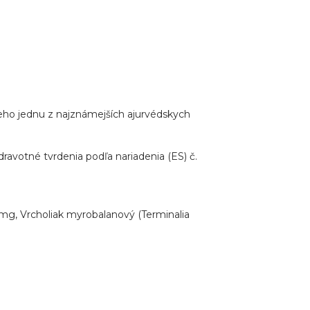
neho jednu z najznámejších ajurvédskych
dravotné tvrdenia podľa nariadenia (ES) č.
0 mg, Vrcholiak myrobalanový (Terminalia
.