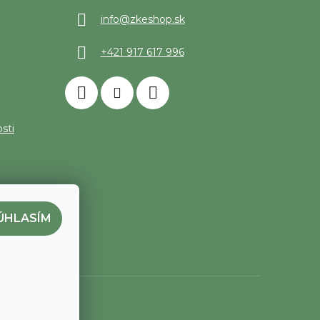
info
@
zkeshop.sk
+421 917 617 996
sti
ÚHLASÍM