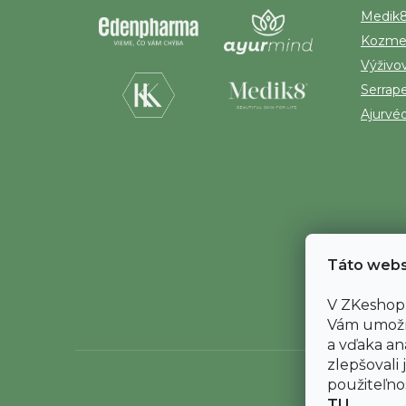
i
Medik
e
Kozme
Výživo
Serrap
Ajurvé
Táto webs
V ZKeshop.
Vám umožn
a vďaka an
zlepšovali 
použiteľnos
TU
.