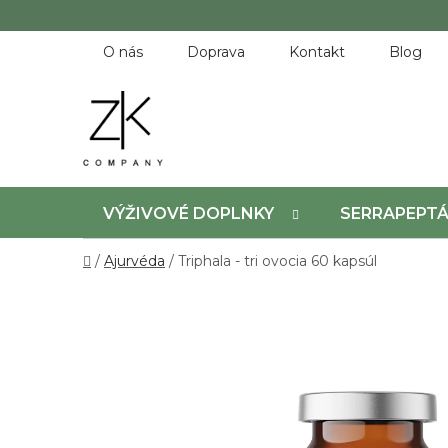
Prejsť
na
obsah
O nás
Doprava
Kontakt
Blog
VÝŽIVOVÉ DOPLNKY
SERRAPEPT
Domov
/
Ajurvéda
/
Triphala - tri ovocia 60 kapsúl