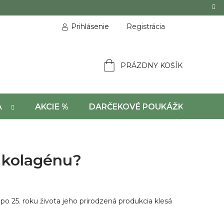
Prihlásenie
Registrácia
PRÁZDNY KOŠÍK
NÁKUPNÝ
KOŠÍK
A
AKCIE %
DARČEKOVÉ POUKÁŽKY
y kolagénu?
o po 25. roku života jeho prirodzená produkcia klesá