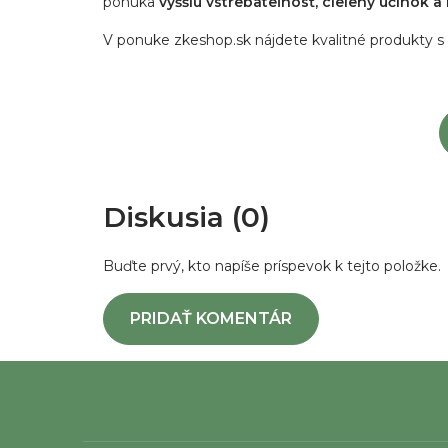
ponúka
vyššiu vstrebateľnosť, cielený účinok a 
V ponuke
zkeshop.sk
nájdete kvalitné produkty s
Diskusia (0)
Buďte prvý, kto napíše príspevok k tejto položke.
PRIDAŤ KOMENTÁR
Z
á