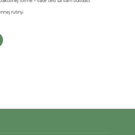
ioaktívnej forme – vaše telo sa vám odvďačí.
nnej rutiny.