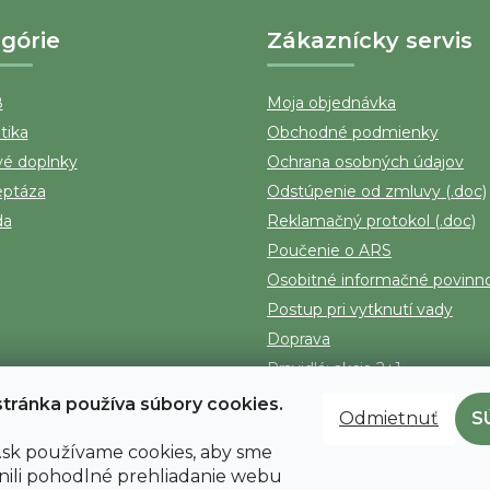
górie
Zákaznícky servis
8
Moja objednávka
tika
Obchodné podmienky
vé doplnky
Ochrana osobných údajov
eptáza
Odstúpenie od zmluvy (.doc)
da
Reklamačný protokol (.doc)
Poučenie o ARS
Osobitné informačné povinno
Postup pri vytknutí vady
Doprava
Pravidlá: akcia 2+1
Kontakt
tránka používa súbory cookies.
Odmietnuť
S
sk používame cookies, aby sme
ili pohodlné prehliadanie webu