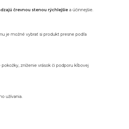
dzajú črevnou stenou rýchlejšie
a účinnejšie.
mu je možné vybrať si produkt presne podľa
e pokožky, zníženie vrások či podporu kĺbovej
ho užívania.