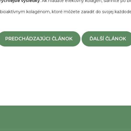
rýchlejšie výsledky
. Ak hľadáte efektívny kolagén, siahnite po b
 bioaktívnym kolagénom, ktoré môžete zaradiť do svojej každode
PREDCHÁDZAJÚCI ČLÁNOK
ĎALŠÍ ČLÁNOK