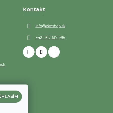
Kontakt
info
@
zkeshop.sk
+421 917 617 996
sti
ÚHLASÍM