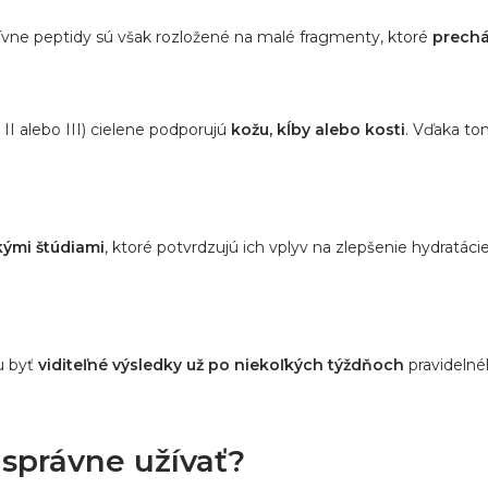
ktívne peptidy sú však rozložené na malé fragmenty, ktoré
prechá
 II alebo III) cielene podporujú
kožu, kĺby alebo kosti
. Vďaka to
kými štúdiami
, ktoré potvrdzujú ich vplyv na zlepšenie hydratáci
u byť
viditeľné výsledky už po niekoľkých týždňoch
pravidelné
správne užívať?