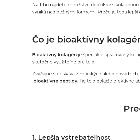
Na trhu nájdete množstvo doplnkov s kolagénom, 
vyniká nad bežnými formami. Prečo je teda lepší
Čo je bioaktívny kolagé
Bioaktívny kolagén
je špeciálne spracovaný kol
skutočne využiteľné pre telo.
Zvyčajne sa získava z morských alebo hovädzích
bioaktívne peptidy
. Tie telo dokáže efektívne a
Pre
1. Lepšia vstrebateľnosť