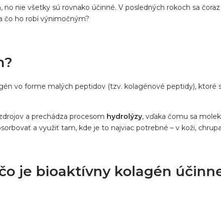
no nie všetky sú rovnako účinné. V posledných rokoch sa čoraz v
 a čo ho robí výnimočným?
n?
agén vo forme malých peptidov (tzv. kolagénové peptidy), ktoré
 zdrojov a prechádza procesom
hydrolýzy
, vďaka čomu sa moleku
bsorbovať a využiť tam, kde je to najviac potrebné – v koži, chrup
čo je bioaktívny kolagén účinne