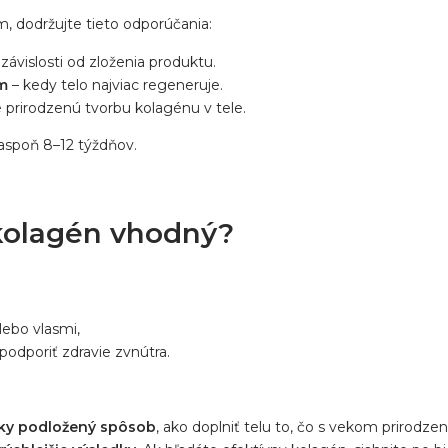
, dodržujte tieto odporúčania:
 závislosti od zloženia produktu.
ím
– kedy telo najviac regeneruje.
e prirodzenú tvorbu kolagénu v tele.
 aspoň 8–12 týždňov.
 kolagén vhodný?
lebo vlasmi,
 podporiť zdravie zvnútra.
ky podložený spôsob
, ako doplniť telu to, čo s vekom prirodz