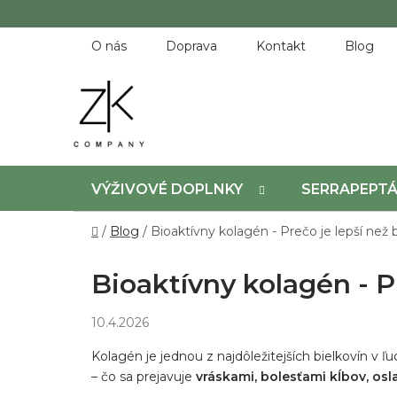
Prejsť
na
obsah
O nás
Doprava
Kontakt
Blog
VÝŽIVOVÉ DOPLNKY
SERRAPEPT
Domov
/
Blog
/
Bioaktívny kolagén - Prečo je lepší ne
Bioaktívny kolagén - P
10.4.2026
Kolagén je jednou z najdôležitejších bielkovín v ľu
– čo sa prejavuje
vráskami, bolesťami kĺbov, osl