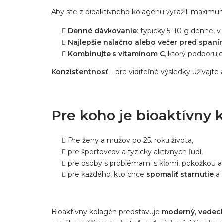
Aby ste z bioaktívneho kolagénu vyťažili maximum
Denné dávkovanie
: typicky 5–10 g denne, v
Najlepšie nalačno alebo večer pred span
Kombinujte s vitamínom C
, ktorý podporuj
Konzistentnosť
– pre viditeľné výsledky užívajte
Pre koho je bioaktívny
Pre ženy a mužov po 25. roku života,
pre športovcov a fyzicky aktívnych ľudí,
pre osoby s problémami s kĺbmi, pokožkou a
pre každého, kto chce
spomaliť starnutie
a
Bioaktívny kolagén predstavuje
moderný, vedec