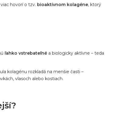
iac hovorí o tzv.
bioaktívnom kolagéne
, ktorý
 sú
ľahko vstrebateľné
a biologicky aktívne – teda
la kolagénu rozkladá na menšie časti –
avkách, vlasoch alebo kostiach.
jší?