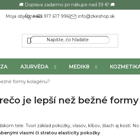
🚚 Doprava zadarmo pri nákupe nad 39 €! 🚚
Moja objednávka
+421 917 617 996
|
info@zkeshop.sk
ÁZA
AJURVÉDA
MEDIK8
KOZMETIK
ž bežné formy kolagénu?
rečo je lepší než bežné form
dskom tele. Tvorí základ pokožky, vlasov, kĺbov, šliach aj kostí. N
abenými vlasmi či stratou elasticity pokožky
.